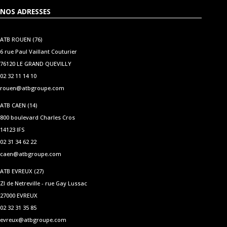
NOS ADRESSES
ATB ROUEN (76)
6 rue Paul Vaillant Couturier
76120 LE GRAND QUEVILLY
02 32 11 14 10
rouen@atbgroupe.com
ATB CAEN (14)
800 boulevard Charles Cros
14123 IFS
02 31 34 62 22
caen@atbgroupe.com
ATB EVREUX (27)
ZI de Netreville - rue Gay Lussac
27000 EVREUX
02 32 31 35 85
evreux@atbgroupe.com