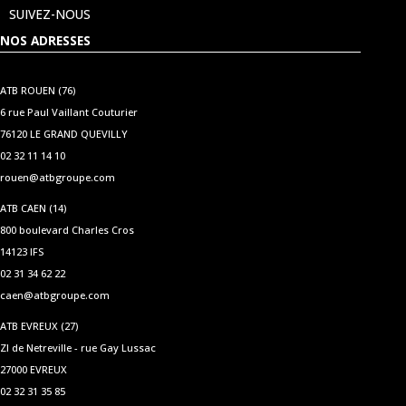
SUIVEZ-NOUS
NOS ADRESSES
ATB ROUEN (76)
6 rue Paul Vaillant Couturier
76120 LE GRAND QUEVILLY
02 32 11 14 10
rouen@atbgroupe.com
ATB CAEN (14)
800 boulevard Charles Cros
14123 IFS
02 31 34 62 22
caen@atbgroupe.com
ATB EVREUX (27)
ZI de Netreville - rue Gay Lussac
27000 EVREUX
02 32 31 35 85