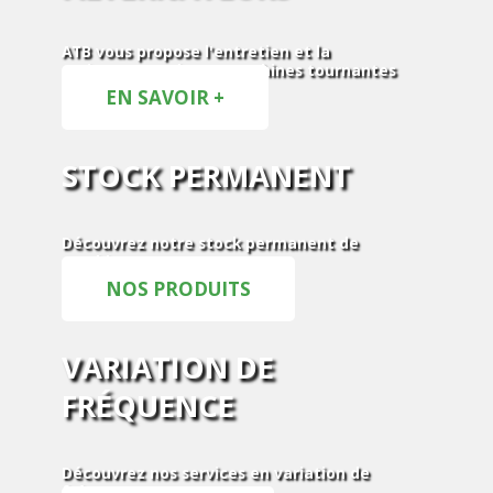
ATB vous propose l'entretien et la
maintenance de vos machines tournantes
EN SAVOIR +
STOCK PERMANENT
Découvrez notre stock permanent de
machines tournantes
NOS PRODUITS
VARIATION DE
FRÉQUENCE
Découvrez nos services en variation de
fréquence