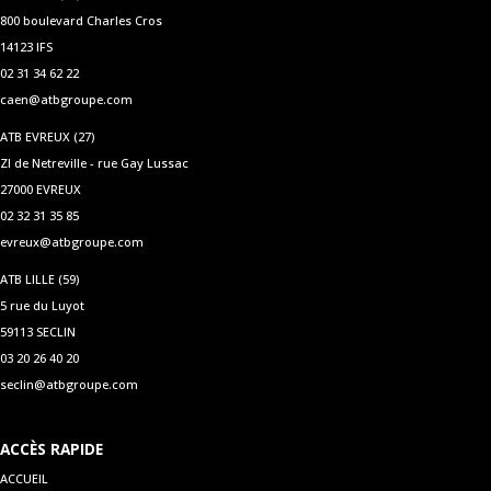
800 boulevard Charles Cros
14123 IFS
02 31 34 62 22
caen@atbgroupe.com
ATB EVREUX (27)
ZI de Netreville - rue Gay Lussac
27000 EVREUX
02 32 31 35 85
evreux@atbgroupe.com
ATB LILLE (59)
5 rue du Luyot
59113 SECLIN
03 20 26 40 20
seclin@atbgroupe.com
ACCÈS RAPIDE
ACCUEIL